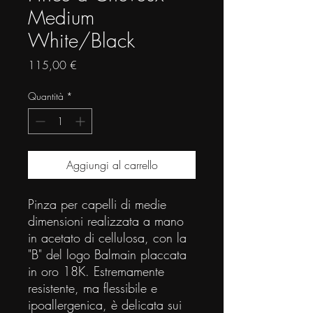
Medium
White/Black
Prezzo
115,00 €
Quantità
*
Aggiungi al carrello
Pinza per capelli di medie
dimensioni realizzata a mano
in acetato di cellulosa, con la
"B" del logo Balmain placcata
in oro 18K. Estremamente
resistente, ma flessibile e
ipoallergenica, è delicata sui